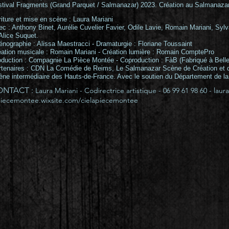
stival Fragments (Grand Parquet / Salmanazar) 2023. Création au Salmanaza
iture et mise en scène :
Laura Mariani
ec :
Anthony Binet
,
Aurélie Cuvel
ier Favier,
Odile Lavie, Romain Mariani,
Sylv
Alice Suquet.
énographie :
Alissa Maestracci -
Dramaturgie :
Floriane Toussaint
éation musicale :
Romain Mariani
- Création lumière :
Romain ComptePro
oduction :
Compagnie La Pièce Montée
- Coproduction :
FàB (Fabriqué à Bellev
rtenaires : CDN La Comédie de Reims, Le Salmanazar Scène de Création et d
ène intermédiaire des Hauts-de-France. Avec le soutien du Département de la
ONTACT :
Laura Mariani - Codirectrice artistique - 06 99 61 98 60 -
laur
piecemontee.wixsite.com/cielapiecemontee