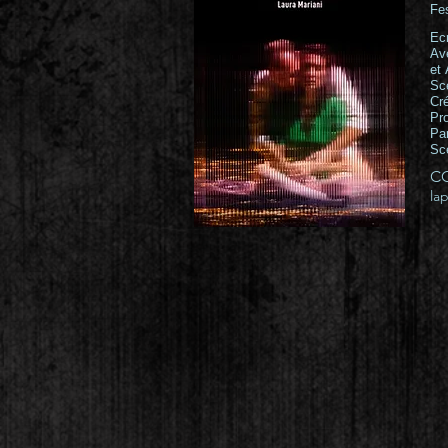
Fe
Ecr
Av
et
Sc
Cr
Pr
Pa
Sc
C
la